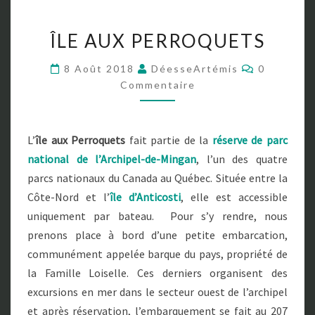
Î
ÎLE AUX PERROQUETS
L
E
C
8 Août 2018
DéesseArtémis
0
A
O
Commentaire
U
M
M
X
E
P
N
T
E
L’
île aux Perroquets
fait partie de la
réserve de
parc
A
R
I
national de l’Archipel-de-Mingan
, l’un des quatre
R
R
E
parcs nationaux du Canada au Québec. Située entre la
O
S
Q
Côte-Nord et l’
île d’Anticosti
, elle est accessible
U
uniquement par bateau. Pour s’y rendre, nous
E
prenons place à bord d’une petite embarcation,
T
communément appelée barque du pays, propriété de
S
la Famille Loiselle. Ces derniers organisent des
excursions en mer dans le secteur ouest de l’archipel
et après réservation, l’embarquement se fait au 207