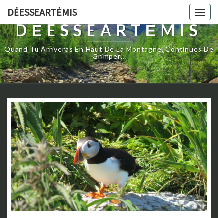
DĖESSEARTĖMIS
Togg
navig
DĖESSEARTĖMIS
Quand Tu Arriveras En Haut De La Montagne, Continues De
Grimper…