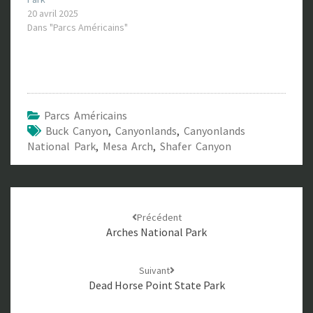
20 avril 2025
Dans "Parcs Américains"
Parcs Américains
Buck Canyon
,
Canyonlands
,
Canyonlands
National Park
,
Mesa Arch
,
Shafer Canyon
Navigation
Précédent
d'article
Arches National Park
Suivant
Dead Horse Point State Park