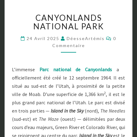
C
CANYONLANDS
A
N
NATIONAL PARK
Y
O
C
24 Avril 2025
DéesseArtémis
0
O
N
Commentaire
M
L
M
E
A
N
N
T
L’immense
Parc national de Canyonlands
a
A
D
I
officiellement été créé le 12 septembre 1964. Il est
S
R
E
N
situé au sud-est de l’Utah, à proximité de la petite
S
A
2
ville de Moab. D’une superficie de 1,366 km
, il est le
T
plus grand parc national de l’Utah. Le parc est divisé
I
en trois parties —
Island in the Sky
(nord)
,
The Needles
O
N
(sud-est) et
The Maze
(ouest)
— délimitées par deux
A
cours d’eau majeurs, Green River et Colorado River, qui
L
se rejoignent au centre du parc.
Island in the Sky
est le