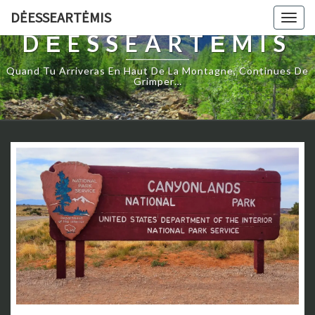
DĖESSEARTĖMIS
Togg
navig
DĖESSEARTĖMIS
Quand Tu Arriveras En Haut De La Montagne, Continues De
Grimper…