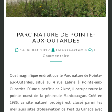
P
PARC NATURE DE POINTE-
A
AUX-OUTARDES
R
C
C
14 Juillet 2017
DéesseArtémis
0
N
O
Commentaire
A
M
M
T
E
U
N
T
R
Quel magnifique endroit que le Parc nature de Pointe-
A
E
I
aux-Outardes, situé au 4 rue Labrie à Pointe-aux-
R
D
E
Outardes. D’une superficie de 2 km², il occupe toute la
E
S
P
pointe ouest de la péninsule Manicouagan. Créé en
O
1986, ce site naturel protégé est classé parmi les
I
meilleurs sites d’observation de l’est du Canada avec
N