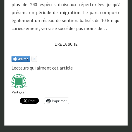
plus de 240 espèces d’oiseaux répertoriées jusqu’à
T
présent en période de migration. Le parc comporte
E
-
également un réseau de sentiers balisés de 10 km qui
A
curieusement, verra se succéder pas moins de…
U
X
LIRE LA SUITE
LIRE LA SUITE
-
O
U
J'aime
3
T
Lecteurs qui aiment cet article
A
R
D
E
Partager :
S
Imprimer