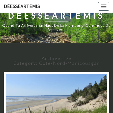
DĖESSEARTĖMIS
Togg
navig
DĖESSEARTĖMIS
Quand Tu Arriveras En Haut De La Montagne, Continues De
Grimper…
Archives De
Category:
Côte-Nord-Manicouagan