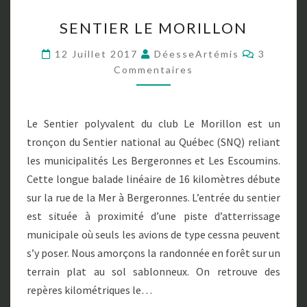
S
SENTIER LE MORILLON
E
N
C
12 Juillet 2017
DéesseArtémis
3
T
O
Commentaires
M
I
M
E
E
N
R
T
L
Le Sentier polyvalent du club Le Morillon est un
A
E
I
tronçon du Sentier national au Québec (SNQ) reliant
R
M
E
les municipalités Les Bergeronnes et Les Escoumins.
O
S
Cette longue balade linéaire de 16 kilomètres débute
R
I
sur la rue de la Mer à Bergeronnes. L’entrée du sentier
L
est située à proximité d’une piste d’atterrissage
L
municipale où seuls les avions de type cessna peuvent
O
s’y poser. Nous amorçons la randonnée en forêt sur un
N
terrain plat au sol sablonneux. On retrouve des
repères kilométriques le…