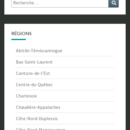
Rechercher :
Recher
RÉGIONS
Abitibi-Témiscamingue
Bas-Saint-Laurent
Cantons-de-l'Est
Centre-du-Québec
Charlevoix
Chaudière-Appalaches
Côte-Nord-Duplessis
Côte-Nord-Manicouagan