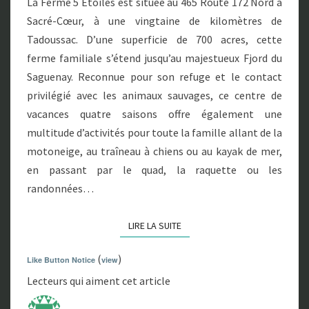
La Ferme 5 Étoiles est située au 465 Route 172 Nord à
A
J
I
Sacré-Cœur, à une vingtaine de kilomètres de
R
O
E
Tadoussac. D’une superficie de 700 acres, cette
R
S
ferme familiale s’étend jusqu’au majestueux Fjord du
D
Saguenay. Reconnue pour son refuge et le contact
privilégié avec les animaux sauvages, ce centre de
vacances quatre saisons offre également une
multitude d’activités pour toute la famille allant de la
motoneige, au traîneau à chiens ou au kayak de mer,
en passant par le quad, la raquette ou les
randonnées…
LIRE LA SUITE
LIRE LA SUITE
(
)
Like Button Notice
view
Lecteurs qui aiment cet article