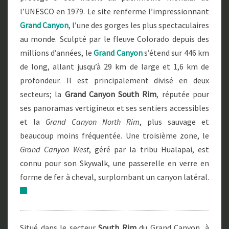
P
l’UNESCO en 1979. Le site renferme l’impressionnant
A
Grand Canyon
, l’une des gorges les plus spectaculaires
R
K
au monde. Sculpté par le fleuve Colorado depuis des
millions d’années, le
Grand Canyon
s’étend sur 446 km
de long, allant jusqu’à 29 km de large et 1,6 km de
profondeur. Il est principalement divisé en deux
secteurs; la
Grand Canyon South Rim
, réputée pour
ses panoramas vertigineux et ses sentiers accessibles
et la
Grand Canyon North Rim
, plus sauvage et
beaucoup moins fréquentée. Une troisième zone, le
Grand Canyon West
, géré par la tribu Hualapai, est
connu pour son Skywalk, une passerelle en verre en
forme de fer à cheval, surplombant un canyon latéral.
Situé dans le secteur
South Rim
du Grand Canyon, à