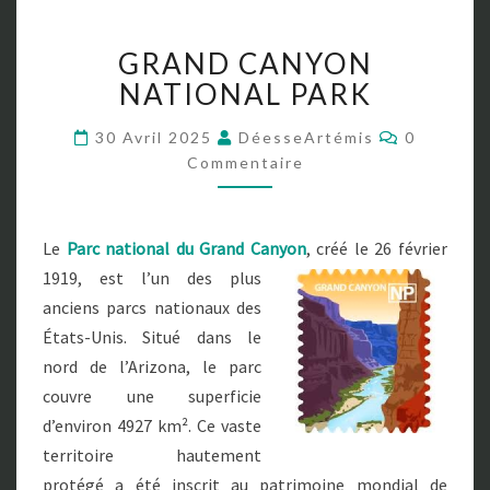
G
GRAND CANYON
R
A
NATIONAL PARK
N
D
C
30 Avril 2025
DéesseArtémis
0
O
C
Commentaire
M
A
M
E
N
N
Y
T
Le
Parc national du Grand Canyon
, créé le 26 février
A
O
I
1919,
est l’un des plus
N
R
E
N
anciens parcs nationaux des
S
A
États-Unis. Situé dans le
T
nord de l’Arizona, le parc
I
couvre une superficie
O
N
d’environ 4927 km². Ce vaste
A
territoire hautement
L
protégé a été inscrit au patrimoine mondial de