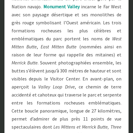
O
Nation navajo.
Monument Valley
incarne le Far West
T
avec son paysage désertique et ses monolithes de
R
I
grès rouge symbolisant l’Ouest américain. Les trois
B
formations rocheuses les plus célèbres et
A
emblématiques du parc portent les noms de
West
L
Mitten Butte
,
East Mitten Butte
(nommées ainsi en
P
A
raison de leur forme qui rappelle des mitaines) et
R
Merrick Butte
. Souvent photographiées ensemble, les
K
buttes s’élèvent jusqu’à 300 mètres de hauteur et sont
visibles depuis le Visitor Center. En avant-plan, on
aperçoit la
Valley Loop Drive
, ce chemin de terre
accidenté et cahoteux qui traverse le parc et serpente
entre les formations rocheuses emblématiques.
Cette boucle panoramique, longue de 27 kilomètres,
permet d’admirer de plus près 11 points de vue
spectaculaires dont
Les Mittens et Merrick Butte, Three