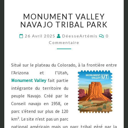
M
MONUMENT VALLEY
O
N
NAVAJO TRIBAL PARK
U
M
C
26 Avril 2025
DéesseArtémis
0
O
E
Commentaire
M
N
M
E
T
N
V
T
Situé sur le plateau du Colorado, à la frontière entre
A
A
I
l’Arizona et l’Utah,
L
R
E
L
Monument Valley
fait partie
S
E
intégrante du territoire du
Y
peuple Navajo. Créé par le
N
Conseil navajo en 1958, ce
A
V
parc s’étend sur plus de 120
A
km². Le site n’est pas un parc
J
national américain mais un parc tribal géré par la