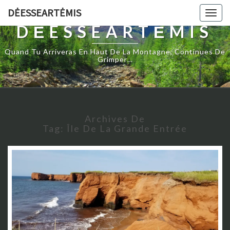
DĖESSEARTĖMIS
Togg
navig
DĖESSEARTĖMIS
Quand Tu Arriveras En Haut De La Montagne, Continues De
Grimper…
Archives De
Tag:
Île De La Grande Entrée