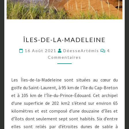
Î
ÎLES-DE-LA-MADELEINE
L
E
C
16 Août 2021
DéesseArtémis
4
S
O
Commentaires
M
-
M
D
E
N
E
T
-
Les Îles-de-la-Madeleine sont situées au cœur du
A
L
I
golfe du Saint-Laurent, à 95 km de l’île du Cap-Breton
R
A
E
et à 105 km de l’Île-du-Prince-Édouard. Cet archipel
-
S
d’une superficie de 202 km2 s’étend sur environ 65
M
A
kilomètres et est composé d’une douzaine d’îles et
D
d’îlots dont seulement sept sont habités. Six d’entre
E
elles sont reliés par d’étroites dunes de sable à
L