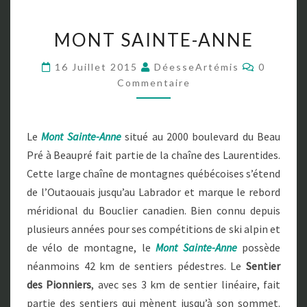
M
MONT SAINTE-ANNE
O
N
C
16 Juillet 2015
DéesseArtémis
0
T
O
Commentaire
S
M
M
A
E
I
N
T
N
Le
Mont Sainte-Anne
situé au 2000 boulevard du Beau
A
T
I
Pré à Beaupré fait partie de la chaîne des Laurentides.
R
E
E
Cette large chaîne de montagnes québécoises s’étend
-
S
A
de l’Outaouais jusqu’au Labrador et marque le rebord
N
méridional du Bouclier canadien. Bien connu depuis
N
plusieurs années pour ses compétitions de ski alpin et
E
de vélo de montagne, le
Mont Sainte-Anne
possède
néanmoins 42 km de sentiers pédestres. Le
Sentier
des Pionniers
, avec ses 3 km de sentier linéaire, fait
partie des sentiers qui mènent jusqu’à son sommet.