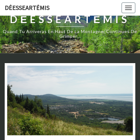
DĖESSEARTĖMIS
Togg
navig
DĖESSEARTĖMIS
Quand Tu Arriveras En Haut De La Montagne, Continues De
Grimper…