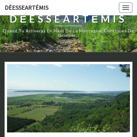
DĖESSEARTĖMIS
Togg
navig
DĖESSEARTĖMIS
Quand Tu Arriveras En Haut De La Montagne, Continues De
Grimper…