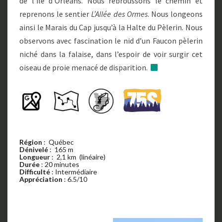
de l’île d’Orléans. Nous rebroussons le chemin et
reprenons le sentier
L’Allée des Ormes
. Nous longeons
ainsi le Marais du Cap jusqu’à la Halte du Pèlerin. Nous
observons avec fascination le nid d’un Faucon pèlerin
niché dans la falaise, dans l’espoir de voir surgir cet
oiseau de proie menacé de disparition.
Région
: Québec
Dénivelé
: 165 m
Longueur
: 2,1 km (linéaire)
Durée
: 20 minutes
Difficulté
: Intermédiaire
Appréciation
: 6.5/10