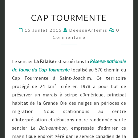
C
CAP TOURMENTE
A
P
C
15 Juillet 2015
DéesseArtémis
0
T
O
Commentaire
O
M
M
U
E
R
N
T
M
Le sentier
La Falaise
est situé dans la
Réserve nationale
A
E
I
de faune du Cap Tourmente
localisé au 570 chemin du
R
N
E
Cap Tourmente à Saint-Joachim. Ce territoire
T
S
E
2
protégé de 24 km
créé en 1978 a pour but de
préserver un marais à scirpe d’Amérique, principal
habitat de la Grande Oie des neiges en périodes de
migration. Nous stationnons au centre
d’interprétation et débutons notre randonnée par le
sentier
Le Bois-sent-bon
, empressés d’admirer ce
magnifique endroit géré par le service canadien de la