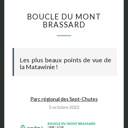
B
BOUCLE DU MONT
O
U
BRASSARD
C
L
E
D
U
Les plus beaux points de vue de
M
la Matawinie !
O
N
T
B
R
A
Parc régional des Sept-Chutes
S
5 octobre 2022
S
A
R