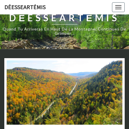
DĖESSEARTĖMIS
Togg
navig
DĖESSEARTĖMIS
Quand Tu Arriveras En Haut De La Montagne, Continues De
Grimper…