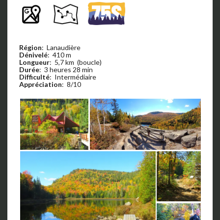
Région
: Lanaudière
Dénivelé
: 410 m
Longueur
: 5,7 km (boucle)
Durée
: 3 heures 28 min
Difficulté
: Intermédiaire
Appréciation
: 8/10