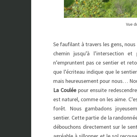
Vue d
Se faufilant à travers les gens, nou
chemin jusqu’à l’intersection et
n’empruntent pas ce sentier et ret
que l’écriteau indique que le sentie
mais heureusement pour nous… Nous
La Coulée
pour ensuite redescendre 
est naturel, comme on les aime. C’est
forêt. Nous gambadons joyeusemen
sentier. Cette partie de la randonn
débouchons directement sur le sen
agréable à sillonner et le sol recou