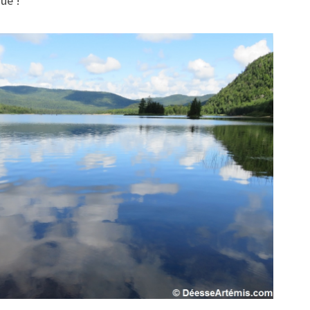
ue !
C
O
U
L
É
E
–
L
A
C
O
R
N
I
C
H
E