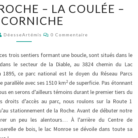
S
 ROCHE – LA COULÉE –
E
N
 CORNICHE
T
I
C
DéesseArtémis
0 Commentaire
E
O
M
R
M
E
S
 ces trois sentiers formant une boucle, sont situés dans le
N
L
T
 dans le secteur de la Diable, au 3824 chemin du Lac
A
A
I
en 1895, ce parc national est le doyen du Réseau Parcs
R
R
E
2
9e parallèle avec ses 1510 km
de superficie. Pas étonnant
O
S
Nous en serons d’ailleurs témoins durant le premier tiers du
C
H
os droits d’accès au parc, nous roulons sur la Route 1
E
u’au stationnement de la Roche. Avant de débuter notre
–
orer un peu les alentours… À l’arrière du Centre de
L
serelle de bois, le lac Monroe se dévoile dans toute sa
A