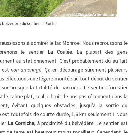
u belvédère du sentier La Roche
s réussissons à admirer le lac Monroe. Nous rebroussons le
 prenons le sentier
La Coulée
. La plupart des gens
ournent au stationnement. C’est probablement dû au fait
r est
non aménagé
. Ça en décourage sûrement plusieurs
 effectuons une légère montée au tout début du sentier
sur presque la totalité du parcours. Le sentier forestier
 le calme plat, seul le bruit de nos pas résonnent dans la
t, évitant quelques obstacles, jusqu’à la sortie du
ée est toutefois de courte durée, 1,6 km seulement ! Nous
tier
La Corniche
,
à proximité du belvédère. Le sentier est
vert de terre est beaucoup moins rocailleux. Cependant, le