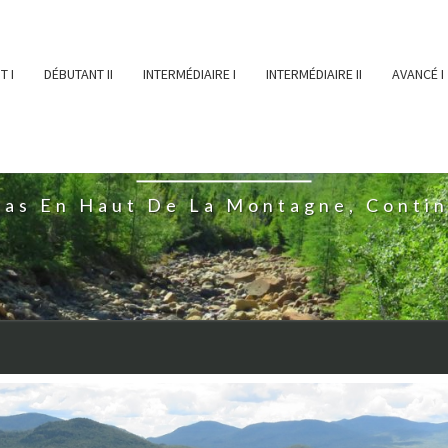
T I
DÉBUTANT II
INTERMÉDIAIRE I
INTERMÉDIAIRE II
AVANCÉ I
ĖESSEARTĖM
ras En Haut De La Montagne, Conti