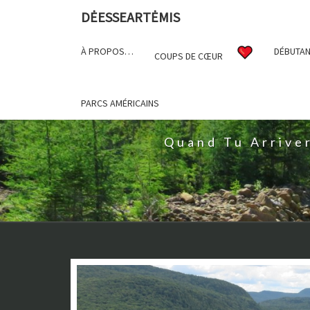
DĖESSEARTĖMIS
À PROPOS…
DÉBUTAN
COUPS DE CŒUR
D
PARCS AMÉRICAINS
Quand Tu Arrive