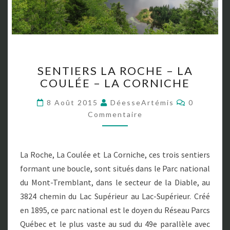
S
SENTIERS LA ROCHE – LA
E
COULÉE – LA CORNICHE
N
T
C
8 Août 2015
DéesseArtémis
0
I
O
Commentaire
E
M
M
R
E
S
N
T
L
La Roche, La Coulée et La Corniche, ces trois sentiers
A
A
I
formant une boucle, sont situés dans le Parc national
R
R
E
du Mont-Tremblant, dans le secteur de la Diable, au
O
S
C
3824 chemin du Lac Supérieur au Lac-Supérieur. Créé
H
en 1895, ce parc national est le doyen du Réseau Parcs
E
Québec et le plus vaste au sud du 49e parallèle avec
–