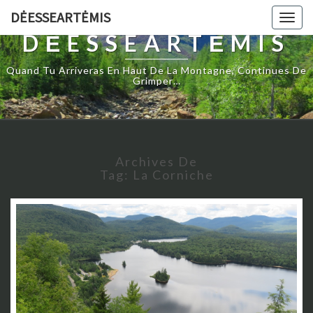
DĖESSEARTĖMIS
Togg
navig
DĖESSEARTĖMIS
Quand Tu Arriveras En Haut De La Montagne, Continues De
Grimper…
Archives De
Tag:
La Corniche