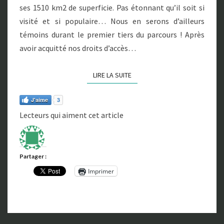
ses 1510 km2 de superficie. Pas étonnant qu’il soit si
L
visité et si populaire… Nous en serons d’ailleurs
A
C
témoins durant le premier tiers du parcours ! Après
O
avoir acquitté nos droits d’accès…
U
L
LIRE LA SUITE
LIRE LA SUITE
É
E
–
J'aime
3
L
Lecteurs qui aiment cet article
A
C
O
R
Partager :
N
Imprimer
I
C
H
E