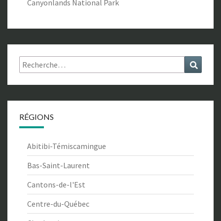
Canyonlands National Park
Rechercher :
Recher
RÉGIONS
Abitibi-Témiscamingue
Bas-Saint-Laurent
Cantons-de-l'Est
Centre-du-Québec