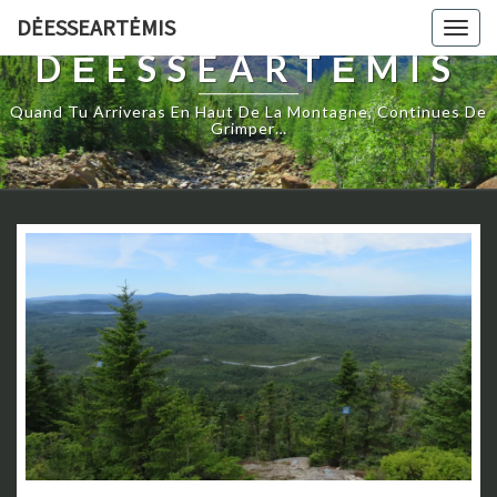
DĖESSEARTĖMIS
Togg
navig
DĖESSEARTĖMIS
Quand Tu Arriveras En Haut De La Montagne, Continues De
Grimper…