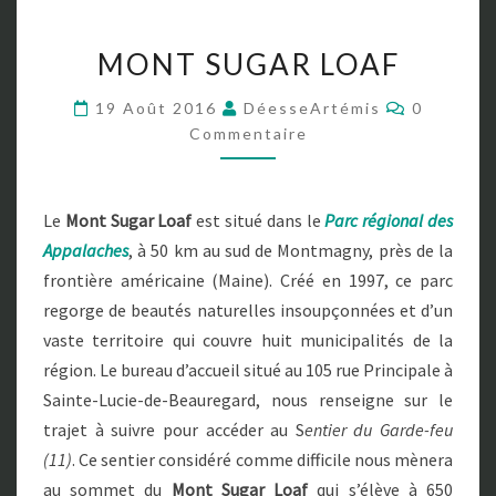
M
MONT SUGAR LOAF
O
N
C
19 Août 2016
DéesseArtémis
0
T
O
Commentaire
S
M
M
U
E
G
N
T
A
Le
Mont Sugar Loaf
est situé dans le
Parc régional des
A
R
I
Appalaches
, à 50 km au sud de Montmagny, près de la
R
L
E
frontière américaine (Maine). Créé en 1997, ce parc
O
S
A
regorge de beautés naturelles insoupçonnées et d’un
F
vaste territoire qui couvre huit municipalités de la
région. Le bureau d’accueil situé au 105 rue Principale à
Sainte-Lucie-de-Beauregard, nous renseigne sur le
trajet à suivre pour accéder au S
entier du Garde-feu
(11)
. Ce sentier considéré comme difficile nous mènera
au sommet du
Mont Sugar Loaf
qui s’élève à 650