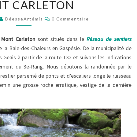
T CARLETON
O
N
C
DéesseArtémis
T
0 Commentaire
O
C
M
M
A
E
 Mont Carleton
sont situés dans le
Réseau de sentiers
N
R
T
 la Baie-des-Chaleurs en Gaspésie. De la municipalité de
L
A
I
Geais à partir de la route 132 et suivons les indications
E
R
E
T
nement du 3e-Rang. Nous débutons la randonnée par le
S
O
orestier parsemé de ponts et d’escaliers longe le ruisseau
N
emin une grosse roche erratique, vestige de la dernière