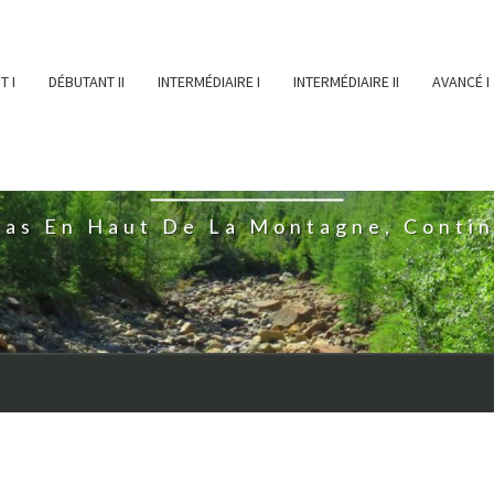
T I
DÉBUTANT II
INTERMÉDIAIRE I
INTERMÉDIAIRE II
AVANCÉ I
ĖESSEARTĖM
ras En Haut De La Montagne, Conti
M