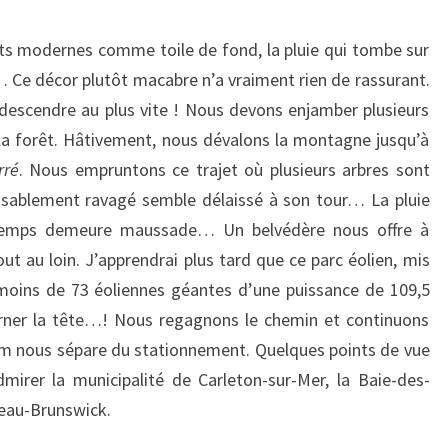
nts modernes comme toile de fond, la pluie qui tombe sur
… Ce décor plutôt macabre n’a vraiment rien de rassurant.
redescendre au plus vite ! Nous devons enjamber plusieurs
 la forêt. Hâtivement, nous dévalons la montagne jusqu’à
rré
. Nous empruntons ce trajet où plusieurs arbres sont
ssablement ravagé semble délaissé à son tour… La pluie
e temps demeure maussade… Un belvédère nous offre à
ut au loin. J’apprendrai plus tard que ce parc éolien, mis
moins de 73 éoliennes géantes d’une puissance de 109,5
rner la tête…! Nous regagnons le chemin et continuons
km nous sépare du stationnement. Quelques points de vue
irer la municipalité de Carleton-sur-Mer, la Baie-des-
veau-Brunswick.