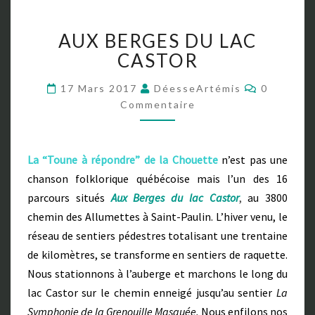
A
AUX BERGES DU LAC
U
X
CASTOR
B
E
C
17 Mars 2017
DéesseArtémis
0
O
R
Commentaire
M
G
M
E
E
N
S
T
La “Toune à répondre” de la Chouette
n’est pas une
A
D
I
chanson folklorique québécoise mais l’un des 16
U
R
E
L
parcours situés
Aux Berges du lac Castor
,
au 3800
S
A
chemin des Allumettes à Saint-Paulin. L’hiver venu, le
C
réseau de sentiers pédestres totalisant une trentaine
C
de kilomètres, se transforme en sentiers de raquette.
A
S
Nous stationnons à l’auberge et marchons le long du
T
lac Castor sur le chemin enneigé jusqu’au sentier
La
O
Symphonie de la Grenouille Masquée.
Nous enfilons nos