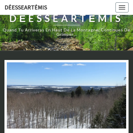
DĖESSEARTĖMIS
Togg
navig
DĖESSEARTĖMIS
Quand Tu Arriveras En Haut De La Montagne, Continues De
Grimper…