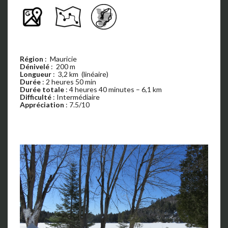
Région
: Mauricie
Dénivelé
: 200 m
Longueur
: 3,2 km (linéaire)
Durée
: 2 heures 50 min
Durée totale
: 4 heures 40 minutes – 6,1 km
Difficulté
: Intermédiaire
Appréciation
: 7.5/10