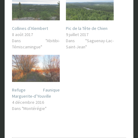
Collines d’Alembert
Pic de la Tête de Chien
8 août 2017
9 juillet 2017
Dans "Abitibi-
Dans "Saguenay-Lac-
Témiscamingue"
Saint-Jean"
Refuge Faunique
Marguerite-d’Youville
4 décembre 2016
Dans "Montérégie"