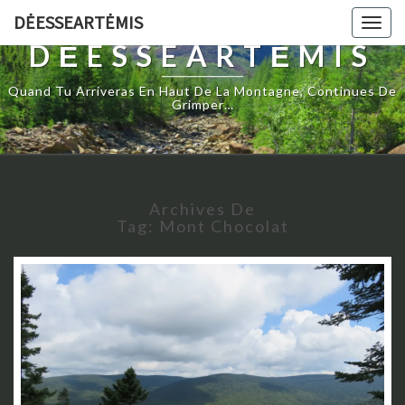
DĖESSEARTĖMIS
Togg
navig
DĖESSEARTĖMIS
Quand Tu Arriveras En Haut De La Montagne, Continues De
Grimper…
Archives De
Tag:
Mont Chocolat