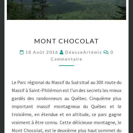
M
MONT CHOCOLAT
O
N
C
18 Août 2016
DéesseArtémis
0
T
O
Commentaire
M
C
M
H
E
N
O
T
C
Le Parc régional du Massif du Sud situé au 300 route du
A
O
I
Massif à Saint-Philémon est l’un des secrets les mieux
R
L
E
gardés des randonneurs au Québec. Cinquième plus
A
S
important massif montagneux du Québec et le
T
troisième, en étendue et en altitude, ce parc gagne
vraiment à être connu. Cette délicieuse montagne, le
Mont Chocolat, est le deuxième plus haut sommet du