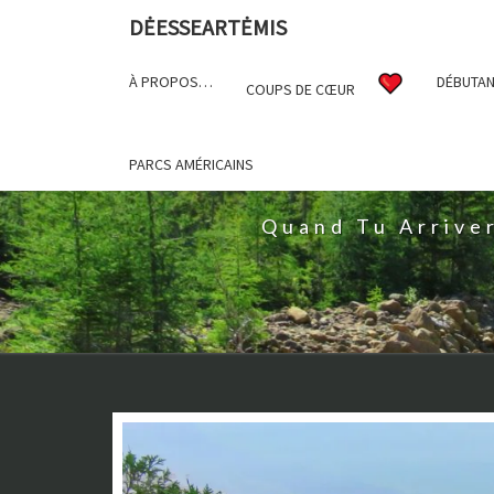
DĖESSEARTĖMIS
À PROPOS…
DÉBUTAN
COUPS DE CŒUR
D
PARCS AMÉRICAINS
Quand Tu Arrive