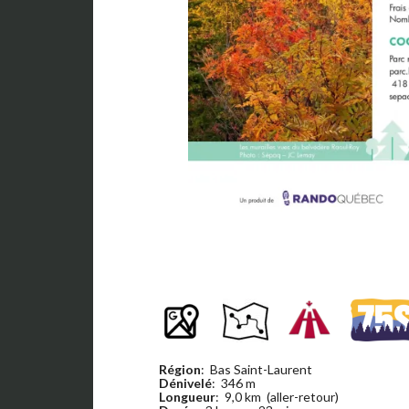
Région
: Bas Saint-Laurent
Dénivelé
: 346 m
Longueur
: 9,0 km (aller-retour)