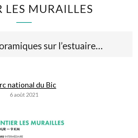
S
R LES MURAILLES
E
N
T
I
E
oramiques sur l’estuaire…
R
L
E
S
M
rc national du Bic
U
R
6 août 2021
A
I
L
L
E