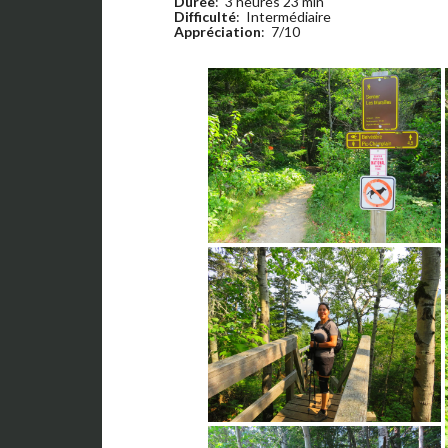
Durée
: 3 heures 23 min
Difficulté
: Intermédiaire
Appréciation
: 7/10