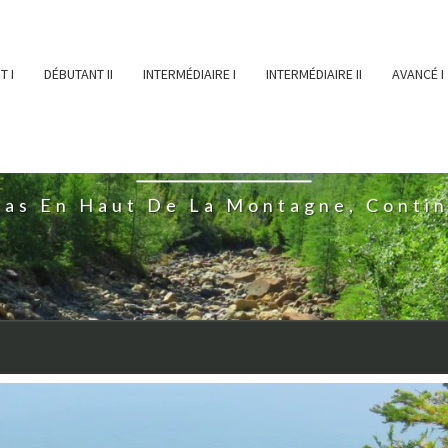
T I
DÉBUTANT II
INTERMÉDIAIRE I
INTERMÉDIAIRE II
AVANCÉ I
ĖESSEARTĖM
ras En Haut De La Montagne, Conti