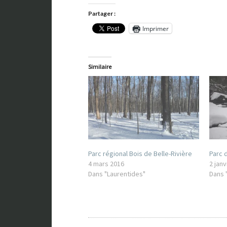
Partager :
Imprimer
Similaire
Parc régional Bois de Belle-Rivière
Parc 
4 mars 2016
2 janv
Dans "Laurentides"
Dans 