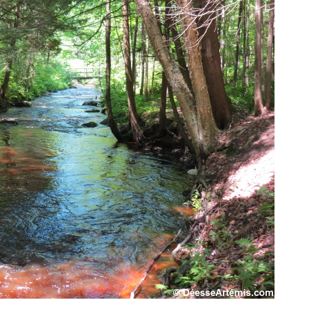
V
I
È
R
E
G
E
N
T
I
L
L
Y