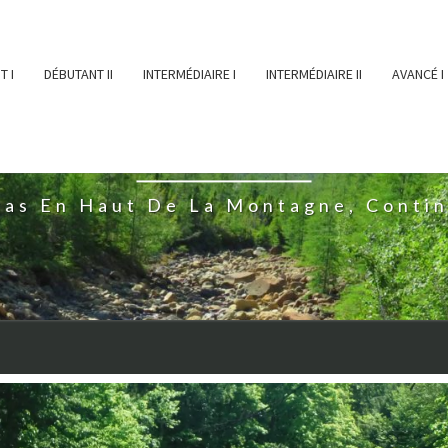
T I
DÉBUTANT II
INTERMÉDIAIRE I
INTERMÉDIAIRE II
AVANCÉ I
ĖESSEARTĖM
ras En Haut De La Montagne, Conti