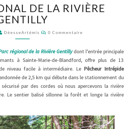
P
ONAL DE LA RIVIÈRE
A
R
GENTILLY
C
R
C
DéesseArtémis
0 Commentaire
É
O
M
G
M
E
I
Parc régional de la Rivière Gentilly
dont l’entrée principale
N
O
T
mants à Sainte-Marie-de-Blandford, offre plus de 13
A
N
I
de niveau facile à intermédiaire. Le
Pêcheur Intrépide
R
A
E
e randonnée de 2,5 km qui débute dans le stationnement du
L
S
 sécurisé par des cordes où nous apercevons la rivière
D
E
e. Le sentier balisé sillonne la forêt et longe la rivière
L
A
R
I