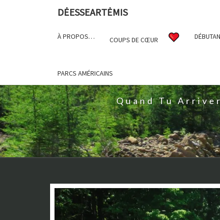
DĖESSEARTĖMIS
À PROPOS…
DÉBUTAN
COUPS DE CŒUR
D
PARCS AMÉRICAINS
Quand Tu Arrive