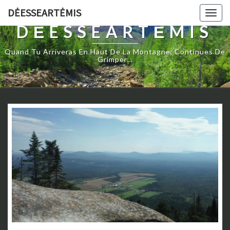
DĖESSEARTĖMIS
Togg
navig
DĖESSEARTĖMIS
Quand Tu Arriveras En Haut De La Montagne, Continues De
Grimper…