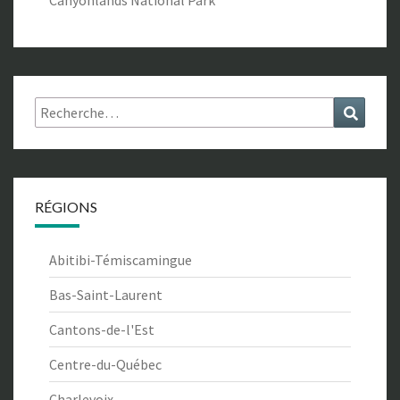
Canyonlands National Park
Rechercher :
Recher
RÉGIONS
Abitibi-Témiscamingue
Bas-Saint-Laurent
Cantons-de-l'Est
Centre-du-Québec
Charlevoix