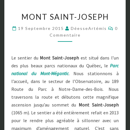
M
MONT SAINT-JOSEPH
O
N
C
19 Septembre 2015
DéesseArtémis
0
T
O
Commentaire
S
M
M
A
E
I
N
T
N
Le sentier du
Mont Saint-Joseph
est situé dans l’un
A
T
I
des plus beaux parcs nationaux du Québec, le
Parc
R
-
E
national du Mont-Mégantic
. Nous stationnons à
J
S
O
l’accueil, dans le secteur de l’Observatoire, au 189
S
Route du Parc à Notre-Dame-des-Bois. Nous
E
traversons la route et débutons cette magnifique
P
ascension jusqu’au sommet du
Mont Saint-Joseph
H
(1065 m). Le sentier a été entièrement refait en 2013
pour le rendre plus agréable à sillonner avec un
maximum d’aménagement naturel. C’est sans