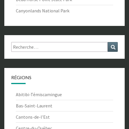
Canyonlands National Park
Rechercher :
Recher
RÉGIONS
Abitibi-Témiscamingue
Bas-Saint-Laurent
Cantons-de-l'Est
Centre-du-Québec