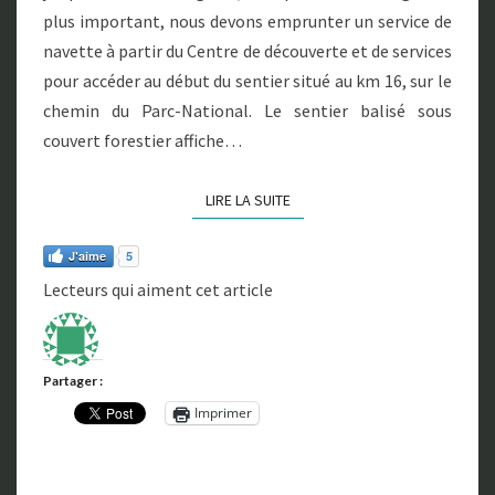
U
plus important, nous devons emprunter un service de
T
navette à partir du Centre de découverte et de services
A
pour accéder au début du sentier situé au km 16, sur le
U
R
chemin du Parc-National. Le sentier balisé sous
I
couvert forestier affiche…
S
K
LIRE LA SUITE
LIRE LA SUITE
I
–
L
J'aime
5
E
Lecteurs qui aiment cet article
S
L
O
U
Partager :
P
Imprimer
S