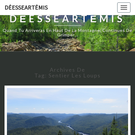
DĖESSEARTĖMIS
Togg
navig
DĖESSEARTĖMIS
Quand Tu Arriveras En Haut De La Montagne, Continues De
Grimper…
Archives De
Tag:
Sentier Les Loups