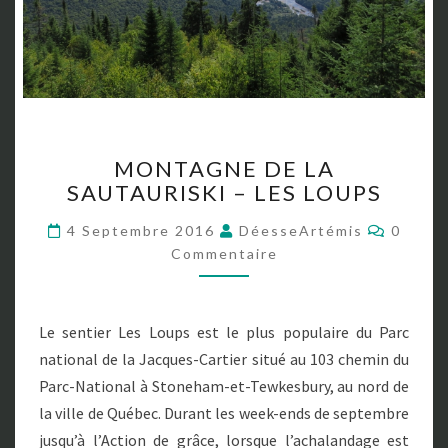
M
MONTAGNE DE LA
O
SAUTAURISKI – LES LOUPS
N
T
C
4 Septembre 2016
DéesseArtémis
0
A
O
Commentaire
G
M
M
N
E
E
N
T
D
Le sentier Les Loups est le plus populaire du Parc
A
E
I
national de la Jacques-Cartier situé au 103 chemin du
R
L
E
Parc-National à Stoneham-et-Tewkesbury, au nord de
A
S
S
la ville de Québec. Durant les week-ends de septembre
A
jusqu’à l’Action de grâce, lorsque l’achalandage est