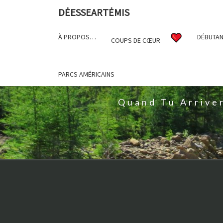
DĖESSEARTĖMIS
À PROPOS…
DÉBUTAN
COUPS DE CŒUR
D
PARCS AMÉRICAINS
Quand Tu Arrive