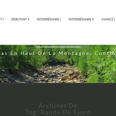
T I
DÉBUTANT II
INTERMÉDIAIRE I
INTERMÉDIAIRE II
AVANCÉ I
ĖESSEARTĖM
ras En Haut De La Montagne, Conti
Archives De
Tag:
Rando Du Fjord