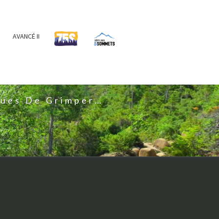
AVANCÉ II
IS
nues De Grimper…