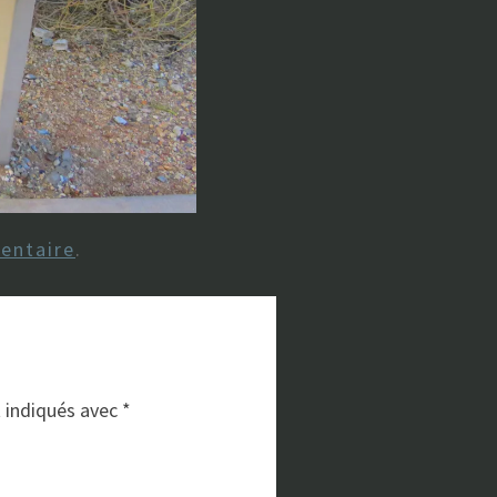
entaire
.
t indiqués avec
*