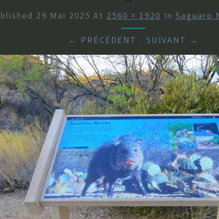
blished
29 Mai 2025
At
2560 × 1920
In
Saguaro 
← PRÉCÉDENT
/
SUIVANT →