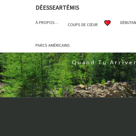
DĖESSEARTĖMIS
À PROPOS…
DÉBUTAN
COUPS DE CŒUR
D
PARCS AMÉRICAINS
Quand Tu Arrive