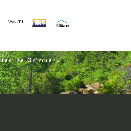
AVANCÉ II
IS
nues De Grimper…