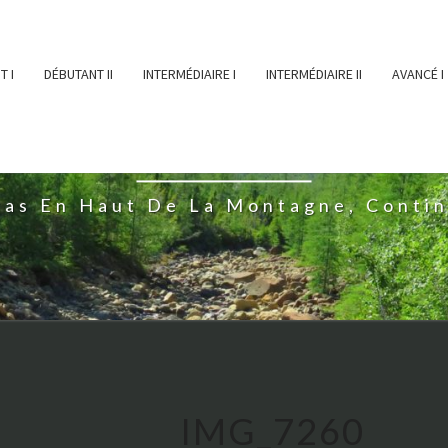
T I
DÉBUTANT II
INTERMÉDIAIRE I
INTERMÉDIAIRE II
AVANCÉ I
ĖESSEARTĖM
ras En Haut De La Montagne, Conti
IMG_7260