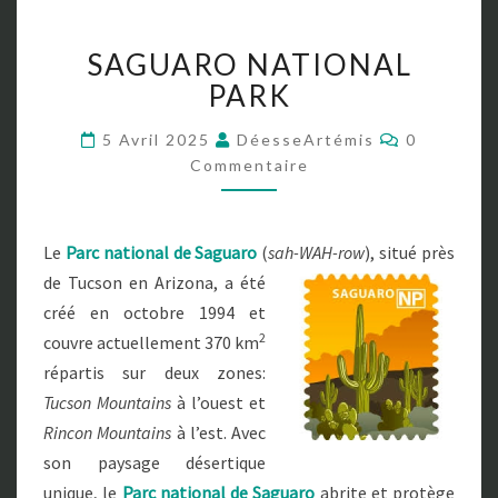
S
SAGUARO NATIONAL
A
G
PARK
U
A
C
5 Avril 2025
DéesseArtémis
0
O
R
Commentaire
M
O
M
E
N
N
A
T
Le
Parc national de Saguaro
(
sah-WAH-row
), situé près
A
T
I
de Tucson en Arizona, a été
I
R
E
O
créé en octobre 1994 et
S
N
2
couvre actuellement 370 km
A
répartis sur deux zones:
L
Tucson Mountains
à l’ouest et
P
A
Rincon Mountains
à l’est. Avec
R
son paysage désertique
K
unique, le
Parc national de Saguaro
abrite et protège