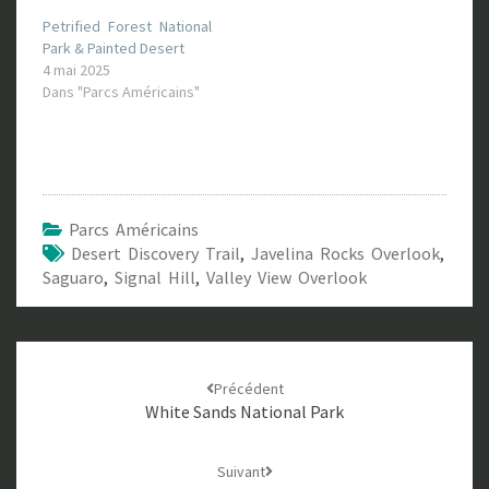
Petrified Forest National
Park & Painted Desert
4 mai 2025
Dans "Parcs Américains"
Parcs Américains
Desert Discovery Trail
,
Javelina Rocks Overlook
,
Saguaro
,
Signal Hill
,
Valley View Overlook
Navigation
Précédent
d'article
White Sands National Park
Suivant