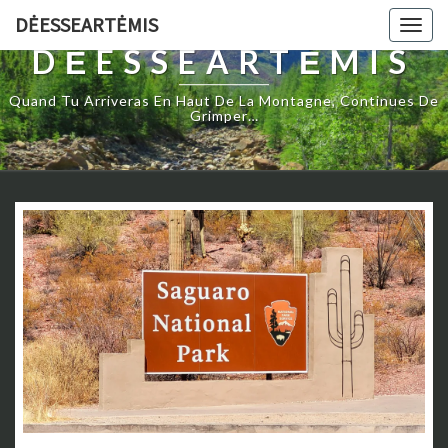
DĖESSEARTĖMIS
Togg
navig
DĖESSEARTĖMIS
Quand Tu Arriveras En Haut De La Montagne, Continues De
Grimper…