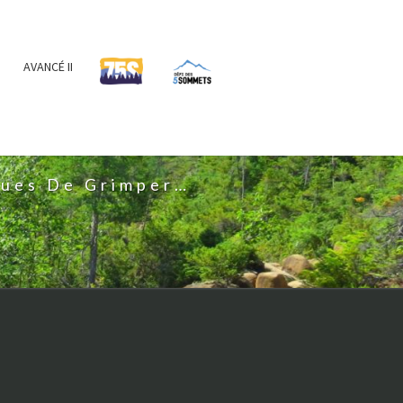
AVANCÉ II
IS
nues De Grimper…