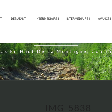
T I
DÉBUTANT II
INTERMÉDIAIRE I
INTERMÉDIAIRE II
AVANCÉ I
ĖESSEARTĖM
ras En Haut De La Montagne, Conti
IMG_5838