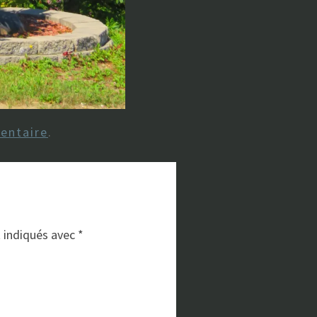
entaire
.
t indiqués avec
*