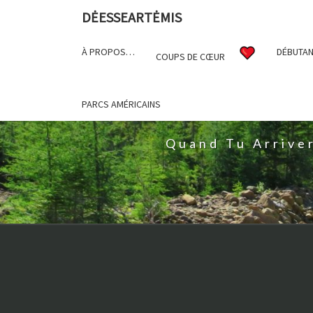
DĖESSEARTĖMIS
À PROPOS…
DÉBUTAN
COUPS DE CŒUR
D
PARCS AMÉRICAINS
Quand Tu Arrive