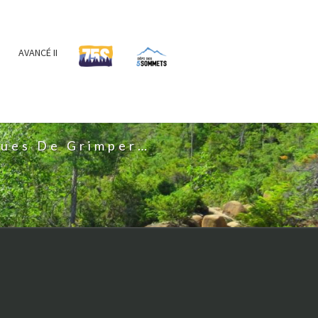
AVANCÉ II
IS
nues De Grimper…