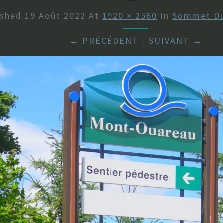
ished
19 Août 2022
At
1920 × 2560
In
Sommet Du
← PRÉCÉDENT
/
SUIVANT →