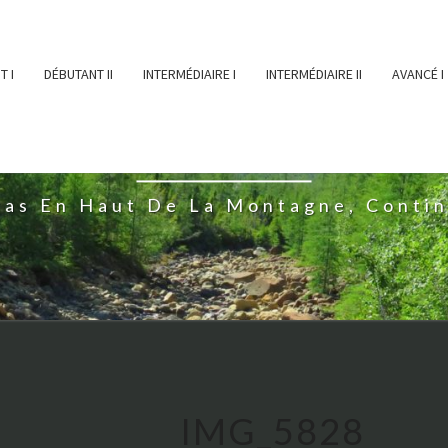
T I
DÉBUTANT II
INTERMÉDIAIRE I
INTERMÉDIAIRE II
AVANCÉ I
ĖESSEARTĖM
ras En Haut De La Montagne, Conti
IMG_5828