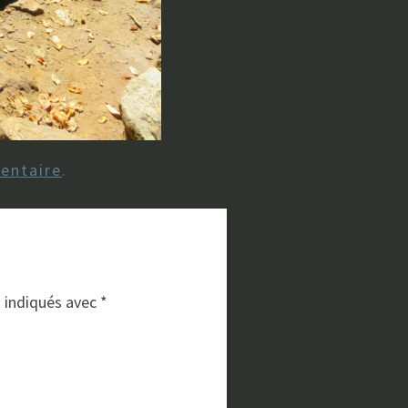
entaire
.
t indiqués avec
*