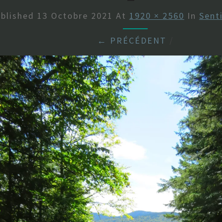
blished
13 Octobre 2021
At
1920 × 2560
In
Sent
← PRÉCÉDENT
/