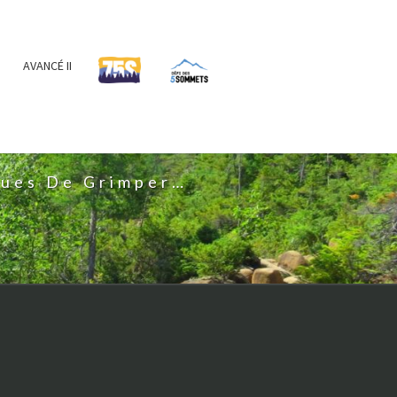
AVANCÉ II
IS
nues De Grimper…