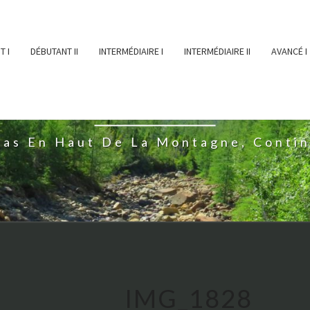
T I
DÉBUTANT II
INTERMÉDIAIRE I
INTERMÉDIAIRE II
AVANCÉ I
ĖESSEARTĖM
ras En Haut De La Montagne, Conti
IMG_1828