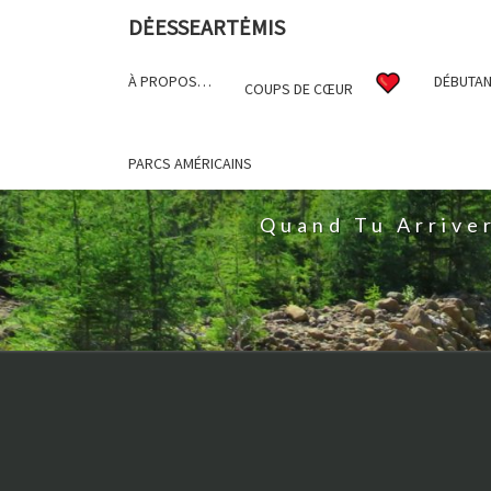
DĖESSEARTĖMIS
À PROPOS…
DÉBUTAN
COUPS DE CŒUR
D
PARCS AMÉRICAINS
Quand Tu Arrive