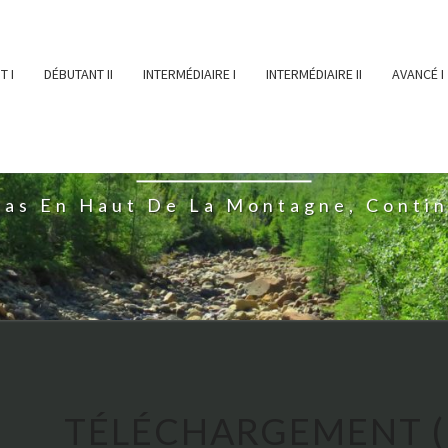
T I
DÉBUTANT II
INTERMÉDIAIRE I
INTERMÉDIAIRE II
AVANCÉ I
ĖESSEARTĖM
ras En Haut De La Montagne, Conti
TÉLÉCHARGEMENT (