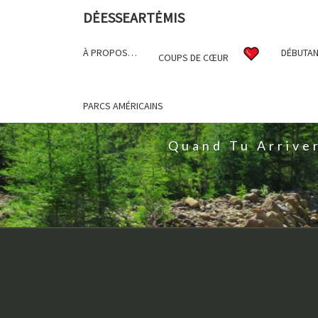
DĖESSEARTĖMIS
À PROPOS…
DÉBUTAN
COUPS DE CŒUR
D
PARCS AMÉRICAINS
Quand Tu Arrive