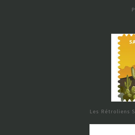
P
Les Rétroliens 