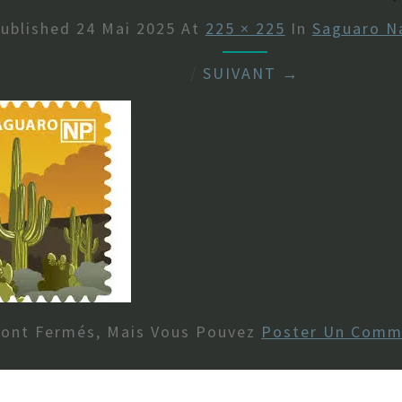
ublished
24 Mai 2025
At
225 × 225
In
Saguaro Na
/
SUIVANT →
Sont Fermés, Mais Vous Pouvez
Poster Un Comm