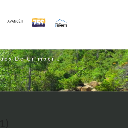
AVANCÉ II
IS
nues De Grimper…
1)