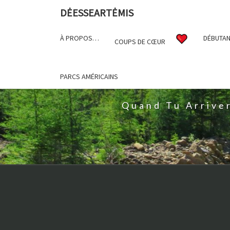
DĖESSEARTĖMIS
À PROPOS…
DÉBUTAN
COUPS DE CŒUR
D
PARCS AMÉRICAINS
Quand Tu Arrive