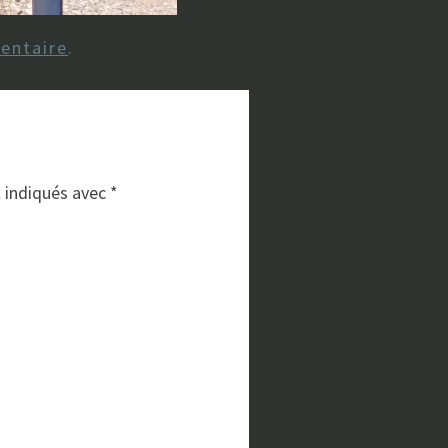
entaire
.
t indiqués avec
*