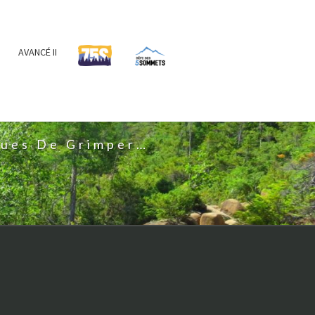
AVANCÉ II
IS
nues De Grimper…