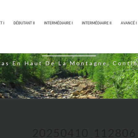
T I
DÉBUTANT II
INTERMÉDIAIRE I
INTERMÉDIAIRE II
AVANCÉ I
ĖESSEARTĖM
ras En Haut De La Montagne, Conti
20250410_112806