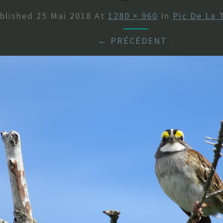
blished
25 Mai 2018
At
1280 × 960
In
Pic De La 
← PRÉCÉDENT
/