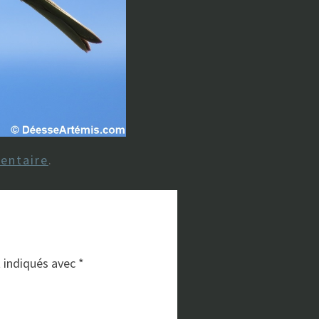
entaire
.
t indiqués avec
*