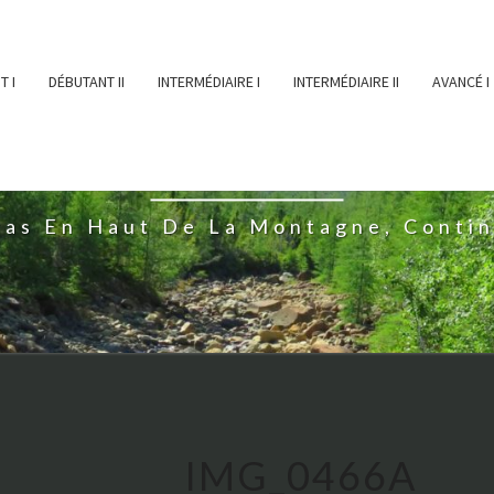
T I
DÉBUTANT II
INTERMÉDIAIRE I
INTERMÉDIAIRE II
AVANCÉ I
ĖESSEARTĖM
ras En Haut De La Montagne, Conti
IMG_0466A