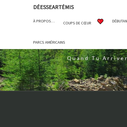
DĖESSEARTĖMIS
À PROPOS…
DÉBUTAN
COUPS DE CŒUR
D
PARCS AMÉRICAINS
Quand Tu Arrive