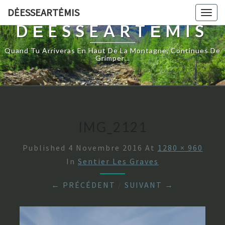
DĖESSEARTĖMIS
Togg
navig
DĖESSEARTĖMIS
Quand Tu Arriveras En Haut De La Montagne, Continues De
Grimper…
IMG_2121
Published
4 Novembre 2016
At
1280 × 960
In
Sentier Les Graves
← PRÉCÉDENT
/
SUIVANT →