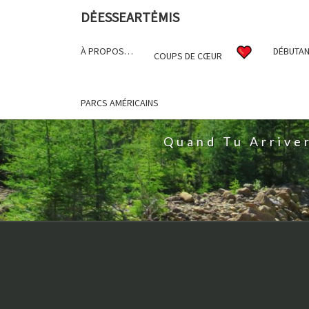
DĖESSEARTĖMIS
À PROPOS…
DÉBUTAN
COUPS DE CŒUR
D
PARCS AMÉRICAINS
Quand Tu Arrive