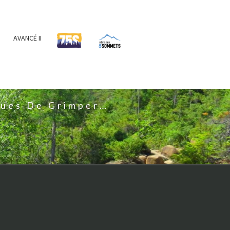
AVANCÉ II
IS
nues De Grimper…