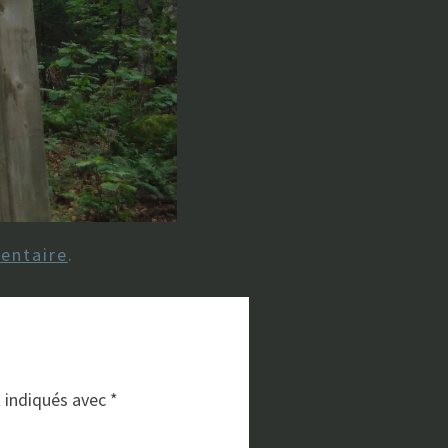
entaire
.
t indiqués avec
*