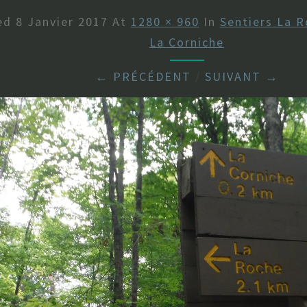
hed
8 Janvier 2017
At
1280 × 960
In
Sentiers La R
La Corniche
← PRÉCÉDENT
/
SUIVANT →