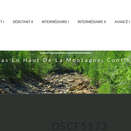
T I
DÉBUTANT II
INTERMÉDIAIRE I
INTERMÉDIAIRE II
AVANCÉ I
ĖESSEARTĖM
ras En Haut De La Montagne, Conti
DSCF5173