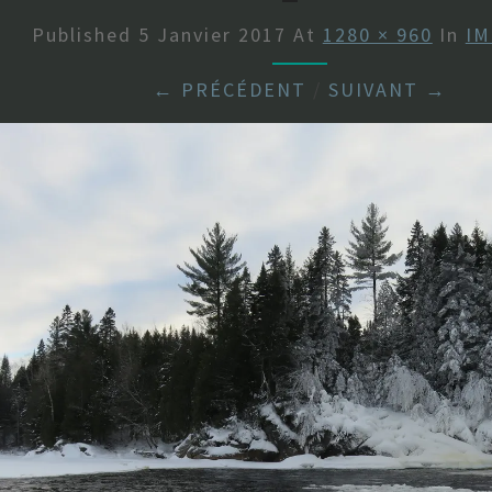
Published
5 Janvier 2017
At
1280 × 960
In
IM
← PRÉCÉDENT
/
SUIVANT →