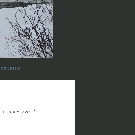
entaire
.
t indiqués avec
*