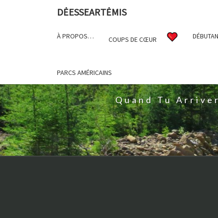
DĖESSEARTĖMIS
À PROPOS…
DÉBUTAN
COUPS DE CŒUR
D
PARCS AMÉRICAINS
Quand Tu Arrive