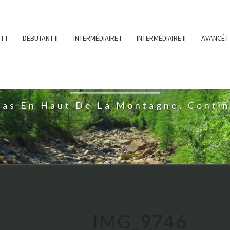
T I
DÉBUTANT II
INTERMÉDIAIRE I
INTERMÉDIAIRE II
AVANCÉ I
ĖESSEARTĖM
ras En Haut De La Montagne, Conti
IMG_9746