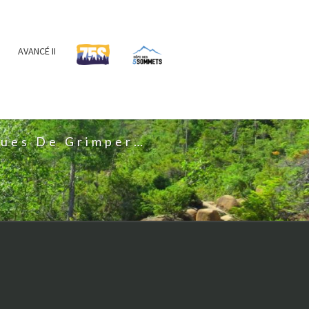
AVANCÉ II
IS
nues De Grimper…