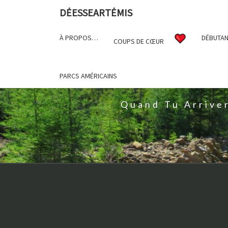
DĖESSEARTĖMIS
À PROPOS…
DÉBUTAN
COUPS DE CŒUR
D
PARCS AMÉRICAINS
Quand Tu Arrive