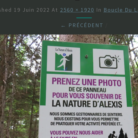
ished
19 Juin 2022
At
2560 × 1920
In
Boucle Du L
← PRÉCÉDENT
/