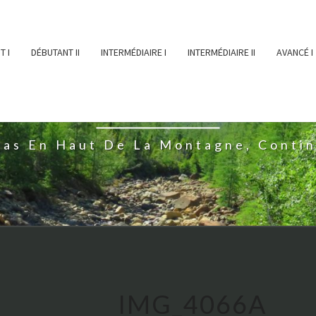
T I
DÉBUTANT II
INTERMÉDIAIRE I
INTERMÉDIAIRE II
AVANCÉ I
ĖESSEARTĖM
ras En Haut De La Montagne, Conti
IMG_4066A