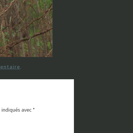
entaire
.
t indiqués avec
*