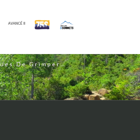
AVANCÉ II
IS
nues De Grimper…