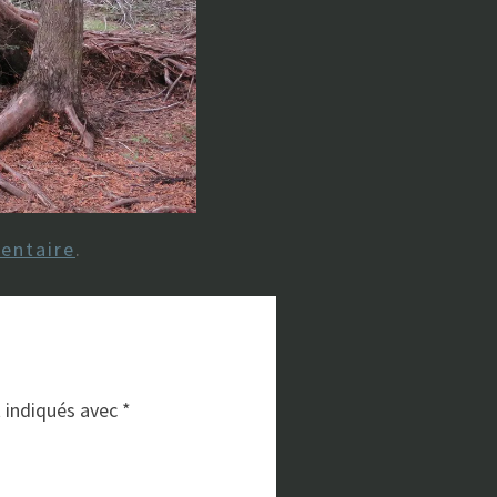
entaire
.
t indiqués avec
*