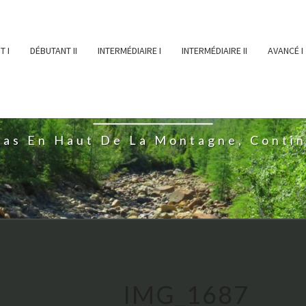
T I
DÉBUTANT II
INTERMÉDIAIRE I
INTERMÉDIAIRE II
AVANCÉ I
ĖESSEARTĖM
ras En Haut De La Montagne, Conti
IMG_1687