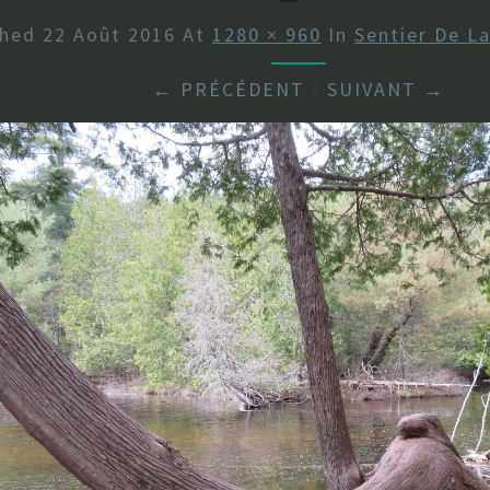
shed
22 Août 2016
At
1280 × 960
In
Sentier De L
← PRÉCÉDENT
/
SUIVANT →