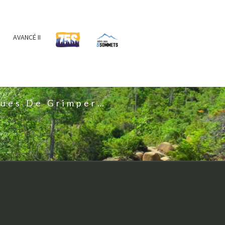
AVANCÉ II
IS
nues De Grimper…