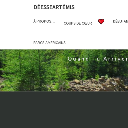
DĖESSEARTĖMIS
À PROPOS…
DÉBUTAN
COUPS DE CŒUR
D
PARCS AMÉRICAINS
Quand Tu Arrive