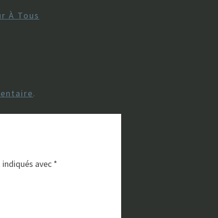
r À Tous
entaire
.
t indiqués avec
*