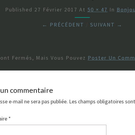
Published
27 Février 2017
At
50 × 47
In
Bonjou
← PRÉCÉDENT
/
SUIVANT →
Sont Fermés, Mais Vous Pouvez
Poster Un Comm
r un commentaire
sse e-mail ne sera pas publiée.
Les champs obligatoires son
ire
*