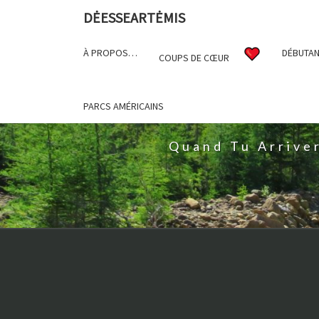
DĖESSEARTĖMIS
À PROPOS…
DÉBUTAN
COUPS DE CŒUR
D
PARCS AMÉRICAINS
Quand Tu Arrive