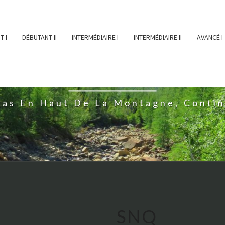
T I
DÉBUTANT II
INTERMÉDIAIRE I
INTERMÉDIAIRE II
AVANCÉ I
ĖESSEARTĖM
ras En Haut De La Montagne, Conti
SNQ