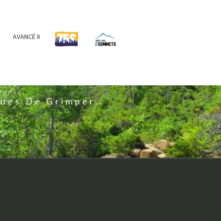
AVANCÉ II
IS
nues De Grimper…