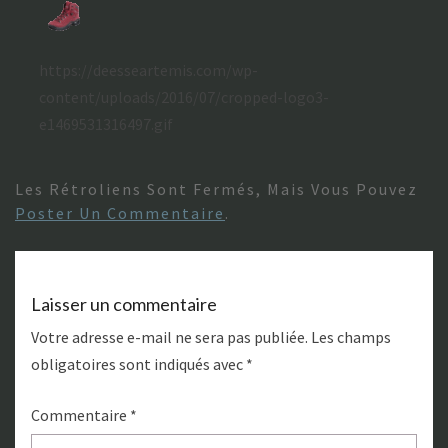
https://deesseartemis.com/wp-
content/uploads/2016/07/cropped-logo3-
e1469531316497.gif
Les Rétroliens Sont Fermés, Mais Vous Pouvez
Poster Un Commentaire
.
Laisser un commentaire
Votre adresse e-mail ne sera pas publiée.
Les champs
obligatoires sont indiqués avec
*
Commentaire
*