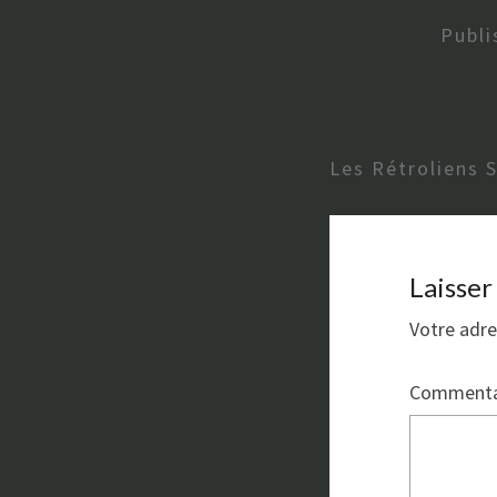
Publ
Les Rétroliens 
Laisse
Votre adre
Commenta