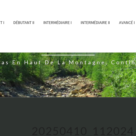
T I
DÉBUTANT II
INTERMÉDIAIRE I
INTERMÉDIAIRE II
AVANCÉ I
ĖESSEARTĖM
ras En Haut De La Montagne, Conti
20250410_112024