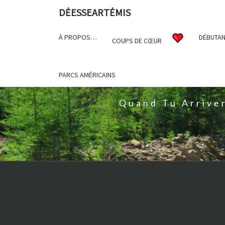
DĖESSEARTĖMIS
À PROPOS…
DÉBUTAN
COUPS DE CŒUR
D
PARCS AMÉRICAINS
Quand Tu Arrive