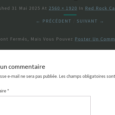
ished
31 Mai 2025
At
2560 × 1920
In
Red Rock Ca
← PRÉCÉDENT
/
SUIVANT →
Sont Fermés, Mais Vous Pouvez
Poster Un Comm
r un commentaire
sse e-mail ne sera pas publiée.
Les champs obligatoires son
ire
*