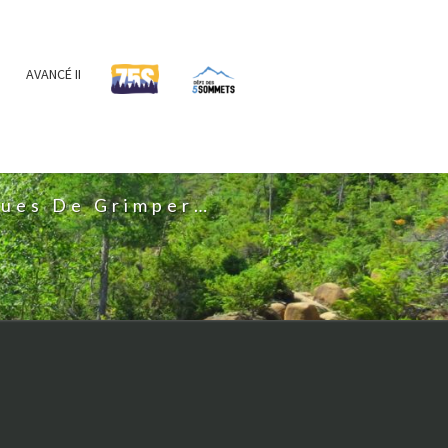
AVANCÉ II
IS
nues De Grimper…