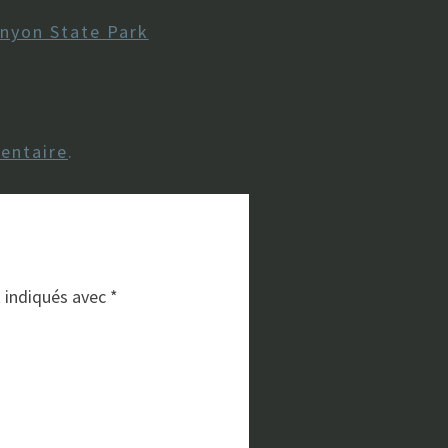
nyon State Park
entaire
.
t indiqués avec
*