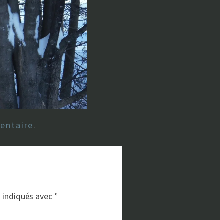
entaire
.
t indiqués avec
*