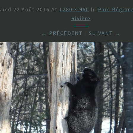
ished
22 Août 2016
At
1280 × 960
In
Parc Régiona
Rivière
← PRÉCÉDENT
/
SUIVANT →