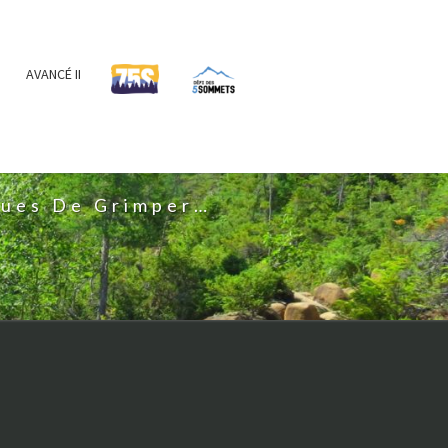
AVANCÉ II
IS
nues De Grimper…