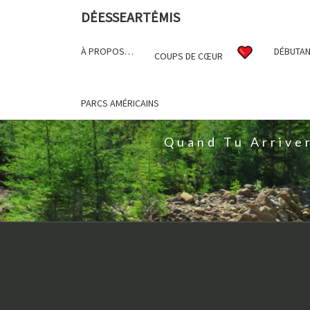
DĖESSEARTĖMIS
À PROPOS…
DÉBUTAN
COUPS DE CŒUR
D
PARCS AMÉRICAINS
Quand Tu Arrive