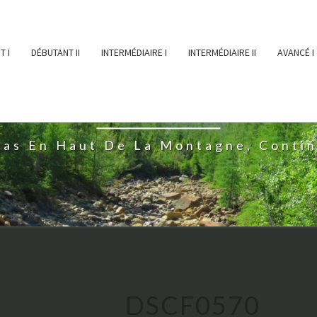
T I
DÉBUTANT II
INTERMÉDIAIRE I
INTERMÉDIAIRE II
AVANCÉ I
ĖESSEARTĖM
ras En Haut De La Montagne, Conti
DSCF0570