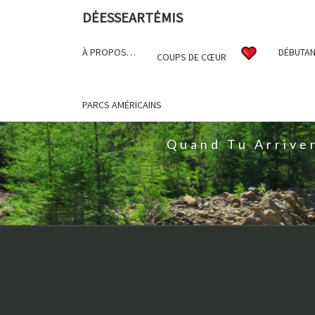
DĖESSEARTĖMIS
À PROPOS…
DÉBUTAN
COUPS DE CŒUR
D
PARCS AMÉRICAINS
Quand Tu Arrive