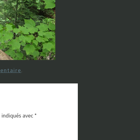
entaire
.
t indiqués avec
*