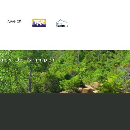
AVANCÉ II
IS
nues De Grimper…