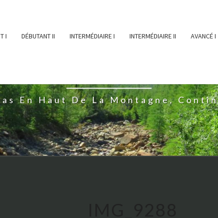
T I
DÉBUTANT II
INTERMÉDIAIRE I
INTERMÉDIAIRE II
AVANCÉ I
ĖESSEARTĖM
ras En Haut De La Montagne, Conti
IMG_9288