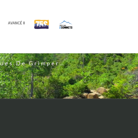
AVANCÉ II
IS
nues De Grimper…