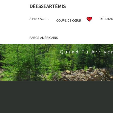
DĖESSEARTĖMIS
À PROPOS…
DÉBUTAN
COUPS DE CŒUR
D
PARCS AMÉRICAINS
Quand Tu Arrive