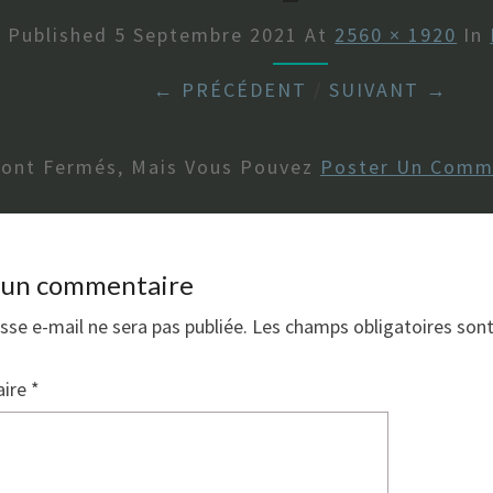
Published
5 Septembre 2021
At
2560 × 1920
In
← PRÉCÉDENT
/
SUIVANT →
Sont Fermés, Mais Vous Pouvez
Poster Un Comm
r un commentaire
sse e-mail ne sera pas publiée.
Les champs obligatoires son
ire
*