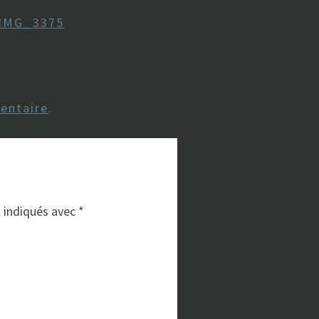
IMG_3375
entaire
.
t indiqués avec
*