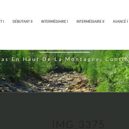
T I
DÉBUTANT II
INTERMÉDIAIRE I
INTERMÉDIAIRE II
AVANCÉ I
ĖESSEARTĖM
ras En Haut De La Montagne, Conti
IMG_3375