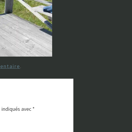
entaire
.
t indiqués avec
*