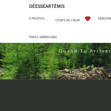
DĖESSEARTĖMIS
À PROPOS…
DÉBUTAN
COUPS DE CŒUR
D
PARCS AMÉRICAINS
Quand Tu Arrive