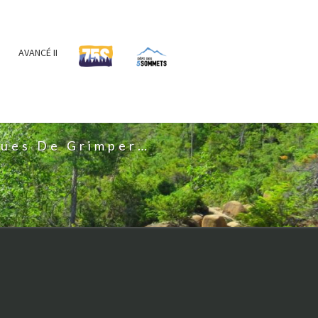
AVANCÉ II
IS
nues De Grimper…