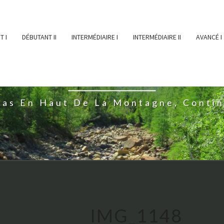
T I
DÉBUTANT II
INTERMÉDIAIRE I
INTERMÉDIAIRE II
AVANCÉ I
ĖESSEARTĖM
ras En Haut De La Montagne, Conti
IMG_1148