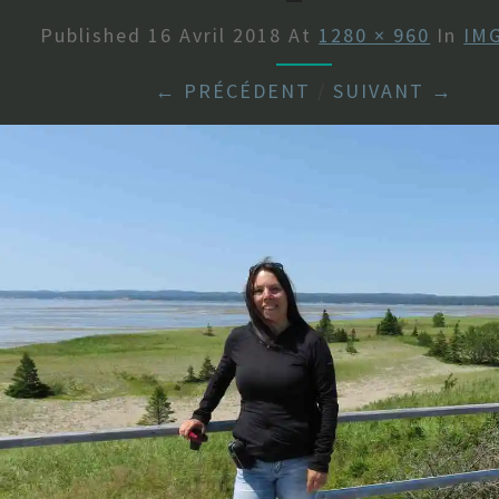
Published
16 Avril 2018
At
1280 × 960
In
IM
← PRÉCÉDENT
/
SUIVANT →