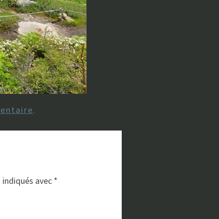
entaire
.
t indiqués avec
*