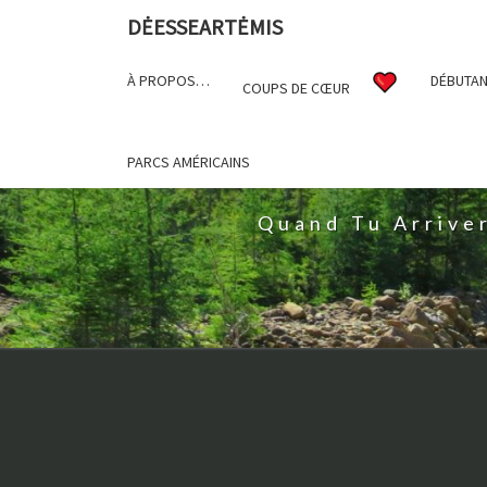
DĖESSEARTĖMIS
À PROPOS…
DÉBUTAN
COUPS DE CŒUR
D
PARCS AMÉRICAINS
Quand Tu Arrive