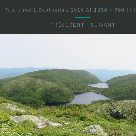
Published
1 Septembre 2016
At
1280 × 960
In
← PRÉCÉDENT
/
SUIVANT →