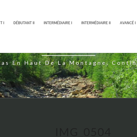
T I
DÉBUTANT II
INTERMÉDIAIRE I
INTERMÉDIAIRE II
AVANCÉ I
ĖESSEARTĖM
ras En Haut De La Montagne, Conti
IMG_0504