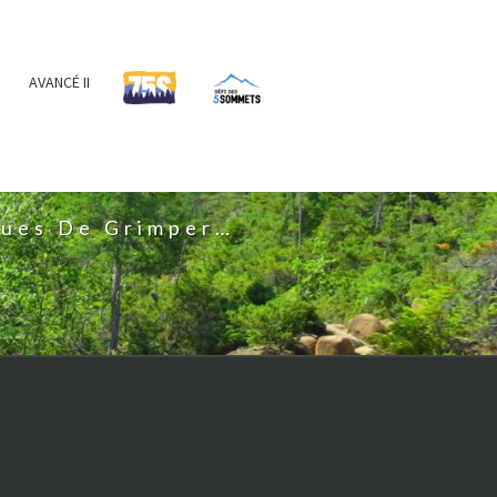
AVANCÉ II
IS
nues De Grimper…