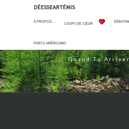
DĖESSEARTĖMIS
À PROPOS…
DÉBUTAN
COUPS DE CŒUR
D
PARCS AMÉRICAINS
Quand Tu Arrive