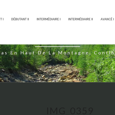
T I
DÉBUTANT II
INTERMÉDIAIRE I
INTERMÉDIAIRE II
AVANCÉ I
ĖESSEARTĖM
ras En Haut De La Montagne, Conti
IMG_0359