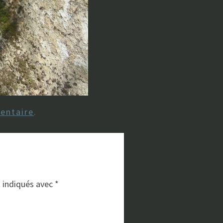
entaire
.
t indiqués avec
*