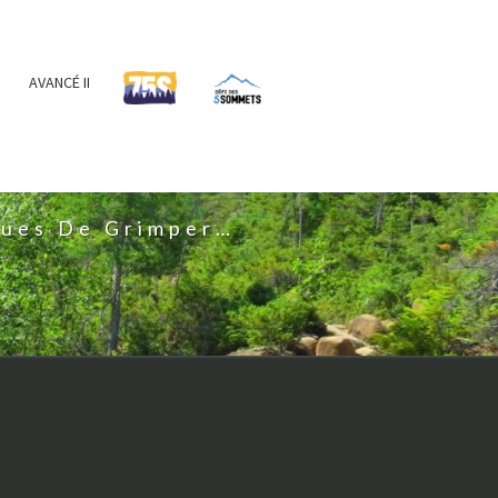
AVANCÉ II
IS
nues De Grimper…