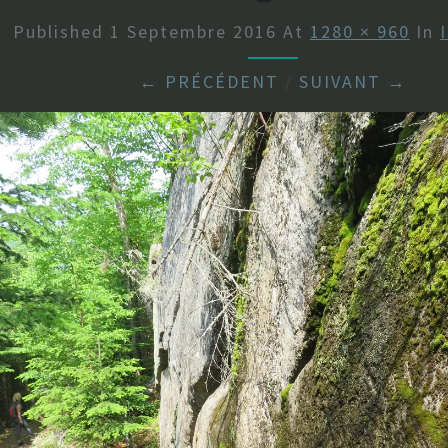
Published
1 Septembre 2016
At
1280 × 960
In
← PRÉCÉDENT
/
SUIVANT →