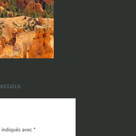
entaire
.
t indiqués avec
*