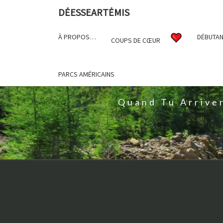
DĖESSEARTĖMIS
À PROPOS…
DÉBUTAN
COUPS DE CŒUR
D
PARCS AMÉRICAINS
Quand Tu Arrive