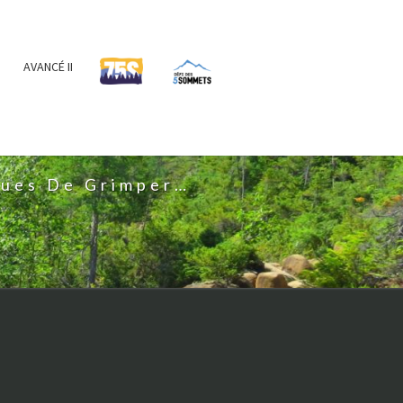
AVANCÉ II
IS
nues De Grimper…