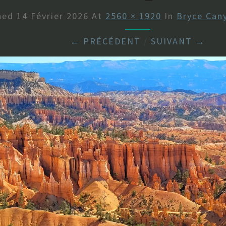
shed
14 Février 2026
At
2560 × 1920
In
Bryce Can
← PRÉCÉDENT
/
SUIVANT →