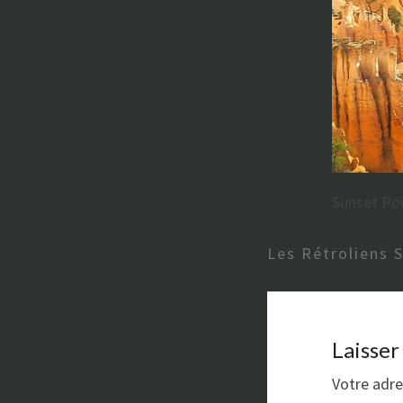
Sunset Po
Les Rétroliens 
Laisse
Votre adre