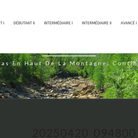
T I
DÉBUTANT II
INTERMÉDIAIRE I
INTERMÉDIAIRE II
AVANCÉ I
ĖESSEARTĖM
ras En Haut De La Montagne, Conti
20250420_094800