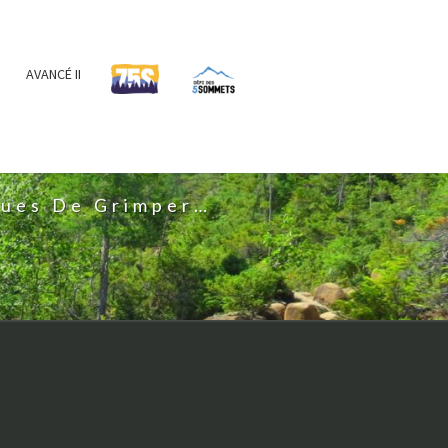
AVANCÉ II
IS
nues De Grimper…