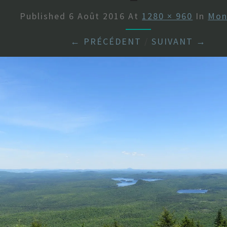
Published
6 Août 2016
At
1280 × 960
In
Mon
← PRÉCÉDENT
/
SUIVANT →