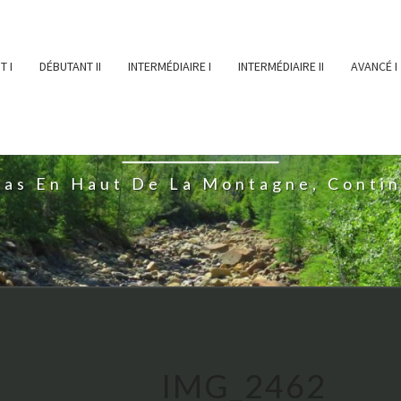
T I
DÉBUTANT II
INTERMÉDIAIRE I
INTERMÉDIAIRE II
AVANCÉ I
ĖESSEARTĖM
ras En Haut De La Montagne, Conti
IMG_2462