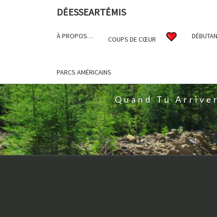
DĖESSEARTĖMIS
À PROPOS…
DÉBUTAN
COUPS DE CŒUR
D
PARCS AMÉRICAINS
Quand Tu Arrive