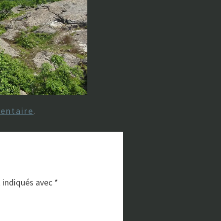
entaire
.
t indiqués avec
*