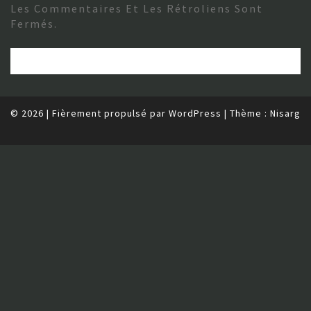
Les Commentaires Et Les Rétroliens Sont
Fermés.
© 2026
|
Fièrement propulsé par
WordPress
|
Thème :
Nisarg