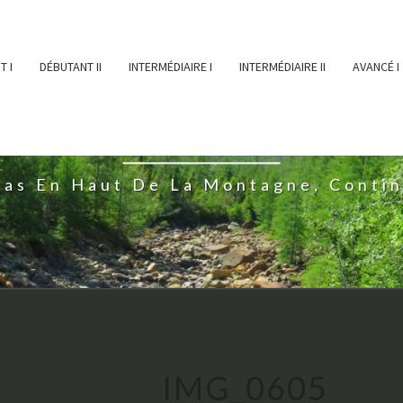
T I
DÉBUTANT II
INTERMÉDIAIRE I
INTERMÉDIAIRE II
AVANCÉ I
ĖESSEARTĖM
ras En Haut De La Montagne, Conti
IMG_0605