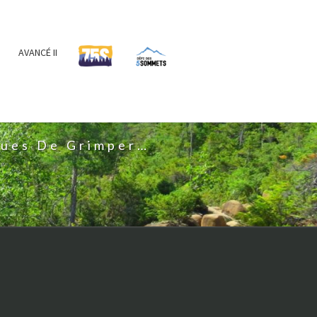
AVANCÉ II
IS
nues De Grimper…