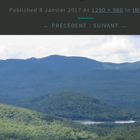
Published
8 Janvier 2017
At
1280 × 960
In
IM
← PRÉCÉDENT
/
SUIVANT →