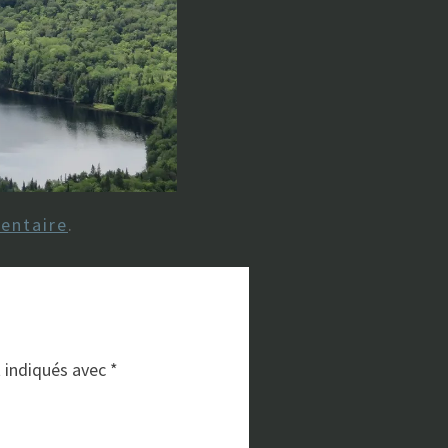
entaire
.
t indiqués avec
*