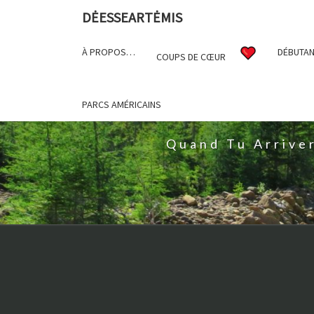
DĖESSEARTĖMIS
À PROPOS…
DÉBUTAN
COUPS DE CŒUR
D
PARCS AMÉRICAINS
Quand Tu Arrive