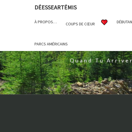
DĖESSEARTĖMIS
À PROPOS…
DÉBUTAN
COUPS DE CŒUR
D
PARCS AMÉRICAINS
Quand Tu Arrive