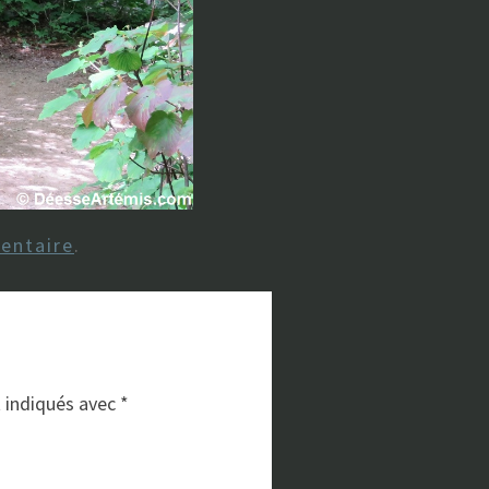
entaire
.
t indiqués avec
*