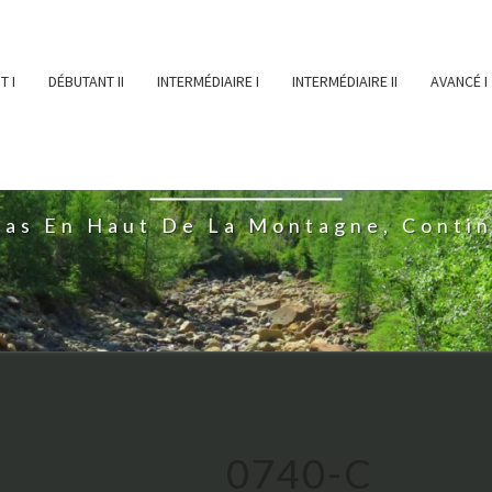
T I
DÉBUTANT II
INTERMÉDIAIRE I
INTERMÉDIAIRE II
AVANCÉ I
ĖESSEARTĖM
ras En Haut De La Montagne, Conti
0740-C