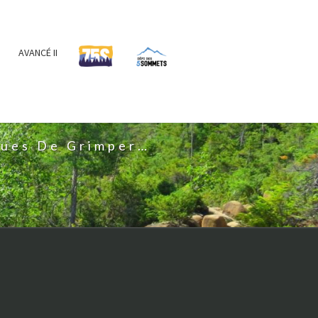
AVANCÉ II
IS
nues De Grimper…